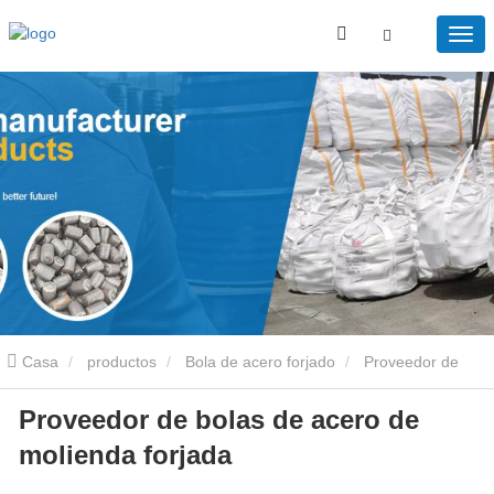
Casa
productos
Bola de acero forjado
Proveedor de
Proveedor de bolas de acero de
bolas de acero de molienda forjada
molienda forjada