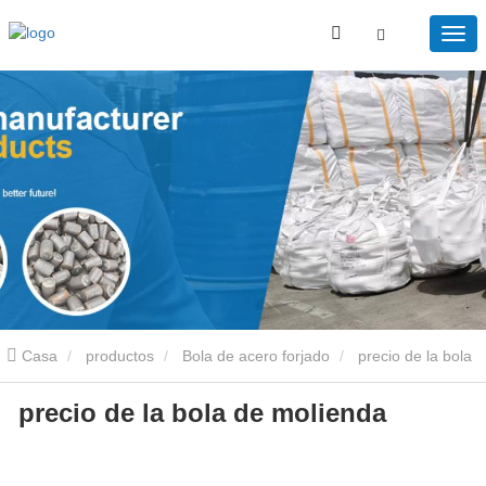
Casa
productos
Bola de acero forjado
precio de la bola
precio de la bola de molienda
de molienda