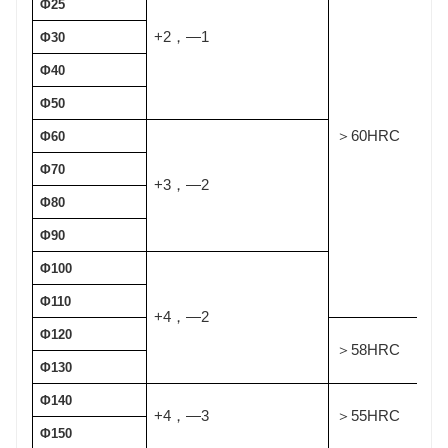
Φ25
+2
—1
，
Φ30
Φ40
Φ50
60HRC
＞
Φ60
Φ70
+3
—2
，
Φ80
Φ90
Φ100
Φ110
+4
—2
，
Φ120
58HRC
＞
Φ130
Φ140
+4
—3
55HRC
，
＞
Φ150